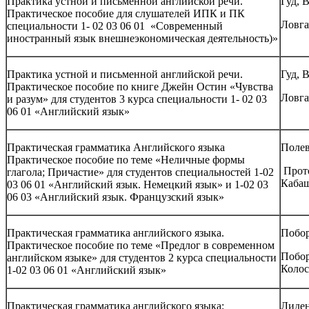
Практика устной и письменной английской речи.
Гуд, В
Практическое пособие для слушателей ИПК и ПК
Ловга
специальности 1- 02 03 06 01 «Современный
иностранный язык внешнеэкономическая деятельность)»
Практика устной и письменной английской речи.
Гуд, В
Практическое пособие по книге Джейн Остин «Чувства
Ловга
и разум» для студентов 3 курса специальности 1- 02 03
06 01 «Английский язык»
Практическая грамматика Английского языка
Полев
Практическое пособие по теме «Неличные формы
Прото
глагола; Причастие» для студентов специальностей 1-02
Кабаш
03 06 01 «Английский язык. Немецкий язык» и 1-02 03
06 03 «Английский язык. Французский язык»
Практическая грамматика английского языка.
Побор
Практическое пособие по теме «Предлог в современном
Побор
английском языке» для студентов 2 курса специальности
Колос
1-02 03 06 01 «Английский язык»
Практическая грамматика английского языка:
Лиден