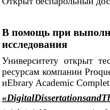
Открыт беспарольный дост
В помощь при выполн
исследования
Университету открыт те
ресурсам компании Proque
и
Ebrary Academic Complet
«
Digital
Dissertations
and
T