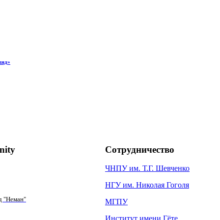
ляд»
ity
Сотрудничество
ЧНПУ им. Т.Г. Шевченко
НГУ им. Николая Гоголя
д "Неман"
МГПУ
Институт имени Гёте