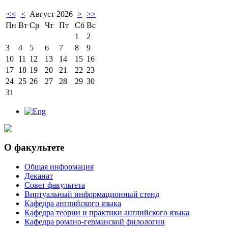
<<
<
Август 2026
>
>>
Пн
Вт
Ср
Чт
Пт
Сб
Вс
1
2
3
4
5
6
7
8
9
10
11
12
13
14
15
16
17
18
19
20
21
22
23
24
25
26
27
28
29
30
31
О факультете
Общая информация
Деканат
Совет факультета
Виртуальный информационный стенд
Кафедра английского языка
Кафедра теории и практики английского языка
Кафедра романо-германской филологии