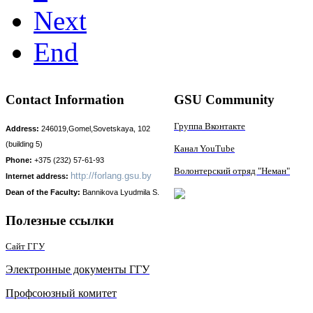
Next
End
Contact Information
GSU Community
Группа Вконтакте
Address:
246019,Gomel,Sovetskaya, 102
(building 5)
Канал YouTube
Phone:
+375 (232) 57-61-93
Волонтерский отряд "Неман"
http://
forlang.gsu.by
Internet address:
Dean of the Faculty:
Bаnnikova Lyudmila S.
Полезные ссылки
Сайт ГГУ
Электронные документы ГГУ
Профсоюзный комитет